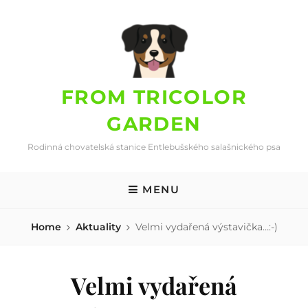
Skip
to
content
FROM TRICOLOR
GARDEN
Rodinná chovatelská stanice Entlebušského salašnického psa
MENU
Home
Aktuality
Velmi vydařená výstavička…:-)
Velmi vydařená