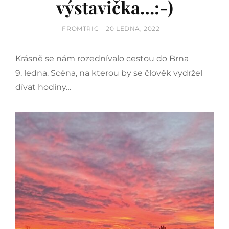
výstavička…:-)
BY
POSTED
FROMTRIC
20 LEDNA, 2022
ON
Krásně se nám rozednívalo cestou do Brna
9. ledna. Scéna, na kterou by se člověk vydržel
dívat hodiny…