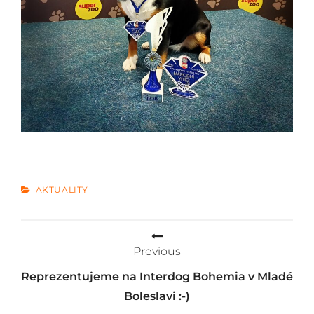
CATEGORIES
AKTUALITY
Navigace
Previous
pro
Reprezentujeme na Interdog Bohemia v Mladé
příspěvek
Boleslavi :-)